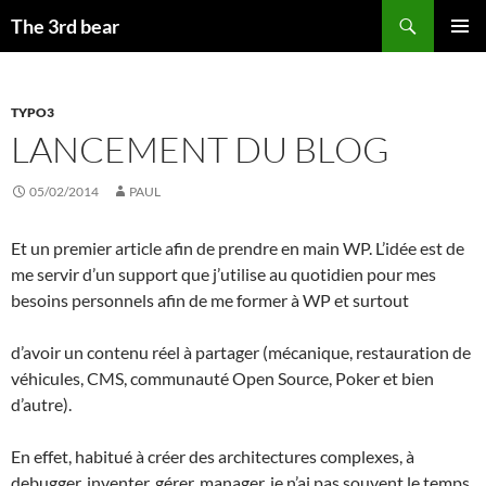
Aller
Recherche
The 3rd bear
au
MENU
contenu
PRINCI
TYPO3
LANCEMENT DU BLOG
05/02/2014
PAUL
Et un premier article afin de prendre en main WP. L’idée est de
me servir d’un support que j’utilise au quotidien pour mes
besoins personnels afin de me former à WP et surtout
d’avoir un contenu réel à partager (mécanique, restauration de
véhicules, CMS, communauté Open Source, Poker et bien
d’autre).
En effet, habitué à créer des architectures complexes, à
debugger, inventer, gérer, manager, je n’ai pas souvent le temps