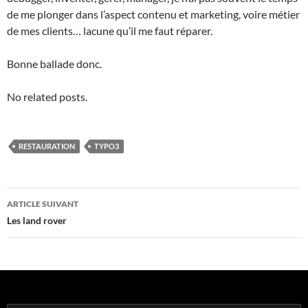
de me plonger dans l’aspect contenu et marketing, voire métier
de mes clients… lacune qu’il me faut réparer.
Bonne ballade donc.
No related posts.
RESTAURATION
TYPO3
Navigation
ARTICLE SUIVANT
des
Les land rover
articles