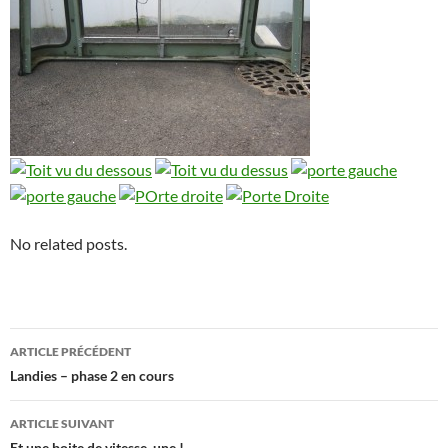
No related posts.
Navigation
ARTICLE PRÉCÉDENT
des
Landies – phase 2 en cours
articles
ARTICLE SUIVANT
Et une boite de vitesse, une !