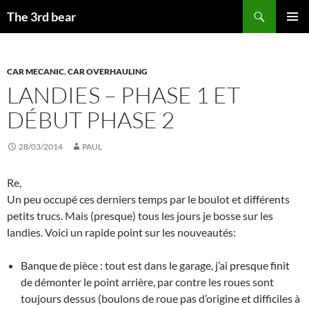
Aller
Recherche
The 3rd bear
au
MENU
contenu
PRINCI
CAR MECANIC
,
CAR OVERHAULING
LANDIES – PHASE 1 ET
DÉBUT PHASE 2
28/03/2014
PAUL
Re,
Un peu occupé ces derniers temps par le boulot et différents
petits trucs. Mais (presque) tous les jours je bosse sur les
landies. Voici un rapide point sur les nouveautés:
Banque de pièce : tout est dans le garage, j’ai presque finit
de démonter le point arrière, par contre les roues sont
toujours dessus (boulons de roue pas d’origine et difficiles à