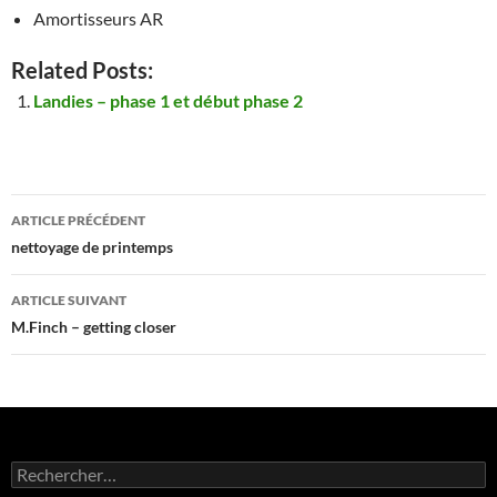
Amortisseurs AR
Related Posts:
Landies – phase 1 et début phase 2
Navigation
ARTICLE PRÉCÉDENT
des
nettoyage de printemps
articles
ARTICLE SUIVANT
M.Finch – getting closer
Rechercher :